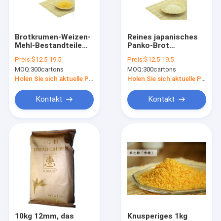
Kontakt
Brotkrumen-Weizen-
Reines japanisches
Mehl-Bestandteile
Panko-Brot
Udon Soba-Nudeln
der Fischrogen-
zerkrümelt 12mm
Preis:
$12.5-19.5
Preis:
$12.5-19.5
Nahrung6mm
bratenes Fisch-
MOQ:
300cartons
MOQ:
300cartons
gesunde Panko
Rindfleisch-Steak
Japanische Panko-Brot-Krumen
Holen Sie sich aktuelle Preis
Holen Sie sich aktuelle Preis
Yaki Nori Seaweed
Kontakt
Kontakt
In Essig eingelegter Sushiingwer
Wegwerfbambusessstäbchen
Helle dunkle Sojasoße
Japanische Würze-Soße
Grund-japanischer Wein
10kg 12mm, das
Knusperiges 1kg