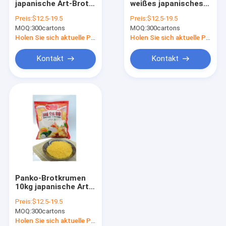
japanische Art-Brot
weißes japanisches
Sushi-Reis-Essig
Panko zerkrümelt,
Panko Brot der
Preis:
$12.5-19.5
Preis:
$12.5-19.5
blättert gelbe Farbe
Nahrungzerkrümelt
MOQ:
Konjac Nudel Shirataki
300cartons
MOQ:
300cartons
ab
4mm bis 6mm
Holen Sie sich aktuelle Preis
Holen Sie sich aktuelle Preis
Hon Dashi Powder
Kontakt
Kontakt
Chili Powder Sauce
Wasabipulver
Gefrorene Edamame-Bohnen
Trockener Shiitake-Pilz
Dosenfrucht-Gemüse
Panko-Brotkrumen
Nahrungsmitteldienende Werkzeuge
10kg japanische Art
HACCP Corse für
Preis:
$12.5-19.5
Meeresfrüchte
Sushi, die Satz machen
MOQ:
300cartons
Holen Sie sich aktuelle Preis