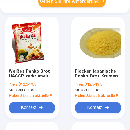
Geben Sie Ihre Anforderung
Weißes Panko Brot
Flocken japanische
HACCP zerkrümelt
Panko-Brot-Krumen
japanische Panko-
Fried Foods Surface
Preis:
$12.5-19.5
Preis:
$12.5-19.5
Flocken für
Coating
MOQ:
300cartons
MOQ:
300cartons
Supermärkte
Holen Sie sich aktuelle Preis
Holen Sie sich aktuelle Preis
Kontakt
Kontakt