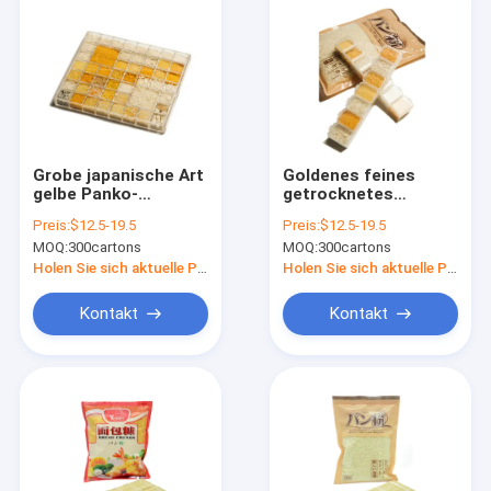
Grobe japanische Art
Goldenes feines
gelbe Panko-
getrocknetes
Brotkrumen 18
japanisches Panko-
Preis:
$12.5-19.5
Preis:
$12.5-19.5
Monate Regal-Zeit-
Brot zerkrümelt
MOQ:
300cartons
MOQ:
300cartons
Zertifikat 2mm ISO
Haccp
Holen Sie sich aktuelle Preis
Holen Sie sich aktuelle Preis
Kontakt
Kontakt
Nach Hause
Produits
Über uns