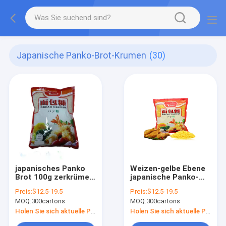
Japanische Panko-Brot-Krumen
(30)
japanisches Panko
Weizen-gelbe Ebene
Brot 100g zerkrümelt
japanische Panko-
12mm für Fische
Brot-Krumen
Preis:
$12.5-19.5
Preis:
$12.5-19.5
MOQ:
300cartons
MOQ:
300cartons
Holen Sie sich aktuelle Preis
Holen Sie sich aktuelle Preis