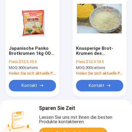
Japanische Panko
Knusperige Brot-
Brotkrumen 1kg ODM
Krumen des
für Frid-
Weiß-1kg japanische
Preis:
$12.5-19.5
Preis:
$12.5-19.5
Nahrungsmittelhuhn
Panko 6mm für Huhn
MOQ:
300cartons
MOQ:
300cartons
Holen Sie sich aktuelle Preis
Holen Sie sich aktuelle Preis
Kontakt
Kontakt
Sparen Sie Zeit
Lassen Sie uns mit Ihnen die besten
Produkte kontaktieren.