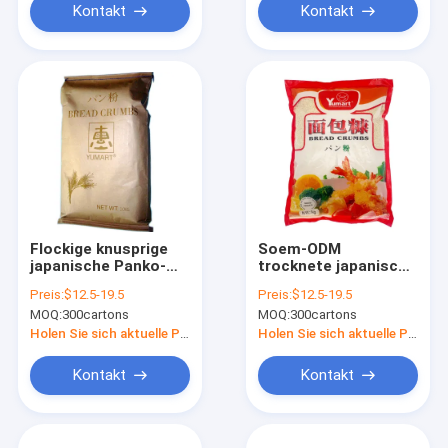
Kontakt
Kontakt
Flockige knusprige
Soem-ODM
japanische Panko-
trocknete japanische
Brot-Krumen
Panko-Brot-Krumen
Preis:
$12.5-19.5
Preis:
$12.5-19.5
für beschichtendes
MOQ:
300cartons
MOQ:
300cartons
Weizen-Mehl
Holen Sie sich aktuelle Preis
Holen Sie sich aktuelle Preis
Kontakt
Kontakt