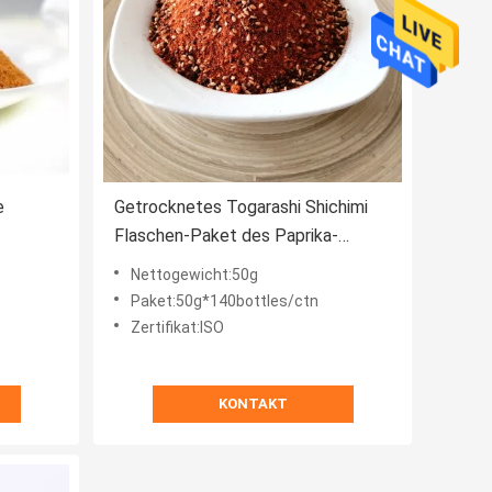
e
Getrocknetes Togarashi Shichimi
Flaschen-Paket des Paprika-
Soßen-Pfeffer-Gewürz-50g
Nettogewicht:50g
Paket:50g*140bottles/ctn
Zertifikat:ISO
KONTAKT