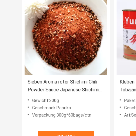
Sieben Aroma roter Shichimi Chili
Kleben 
Powder Sauce Japanese Shichimi
Tobajan
Togarashi
920g
Gewicht:300g
Paket
Geschmack:Paprika
Gesch
Verpackung:300g*60bags/ctn
Art:S