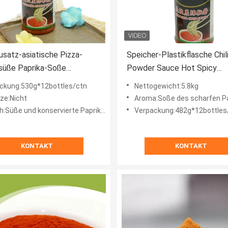
usatz-asiatische Pizza-
Speicher-Plastikflasche Chil
süße Paprika-Soße
Powder Sauce Hot Spicy
2bottles
482g*12bottles
ckung:530g*12bottles/ctn
Nettogewicht:5.8kg
ze:Nicht
Aroma:Soße des scharfen P
:Süße und konservierte Paprikaaromen
Verpackung:482g*12bottles
KONTAKT
KONTAKT