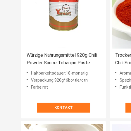
Würzige Nahrungsmittel 920g Chili
Trocke
Powder Sauce Tobanjan Paste
Chili S
heißer Chili Sauce
Haltbarkeitsdauer:18-monatig
Aroma
Verpackung:920g*6bottle/ctn
Spezi
Farbe:rot
Funktion:Su
KONTAKT