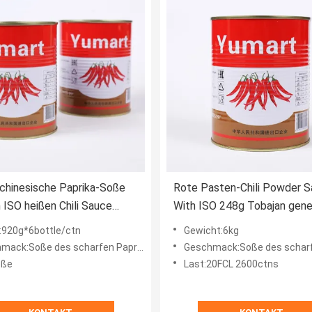
chinesische Paprika-Soße
Rote Pasten-Chili Powder 
 ISO heißen Chili Sauce
With ISO 248g Tobajan gen
:920g*6bottle/ctn
Gewicht:6kg
mack:Soße des scharfen Paprikas
Geschmack:Soße des scharfen 
oße
Last:20FCL 2600ctns