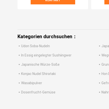
KONTAKT
Kategorien durchsuchen：
Udon Soba-Nudeln
Japa
In Essig eingelegter Sushiingwer
Weg
Japanische Würze-Soße
Grun
Konjac Nudel Shirataki
Hon 
Wasabipulver
Gef
Dosenfrucht-Gemüse
Nahr