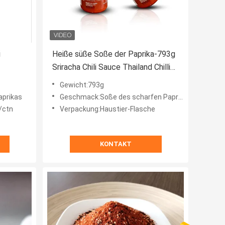
i
Heiße süße Soße der Paprika-793g
Sriracha Chili Sauce Thailand Chilli
Garlic
Gewicht:793g
aprikas
Geschmack:Soße des scharfen Paprikas
/ctn
Verpackung:Haustier-Flasche
KONTAKT