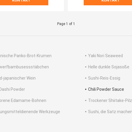
KONTAKT
KONTAKT
Page 1 of 1
nische Panko-Brot-Krumen
Yaki Nori Seaweed
werfbambusessstäbchen
Helle dunkle Sojasoße
d-japanischer Wein
Sushi-Reis-Essig
Dashi Powder
Chili Powder Sauce
rorene Edamame-Bohnen
Trockener Shiitake-Pilz
ungsmitteldienende Werkzeuge
Sushi, die Satz mache