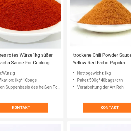
nes rotes Würze1kg süßer
trockene Chili Powder Sauc
riracha Sauce For Cooking
Yellow Red Farbe Paprika
Seasoning For Cooking 1kg
:Würzig
Nettogewicht:1kg
fikation:1kg*10bags
Paket:500g*40bags/ctn
ppenbasis des heißen Topfes oder des würzigen Weihrauchtopfes
Verarbeitung der Art:Roh
KONTAKT
KONTAKT