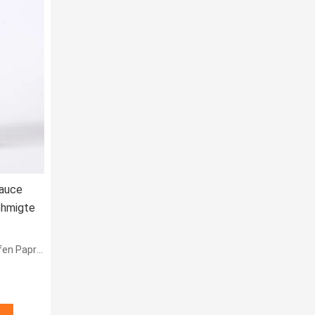
Sauce
ehmigte
Paprikas