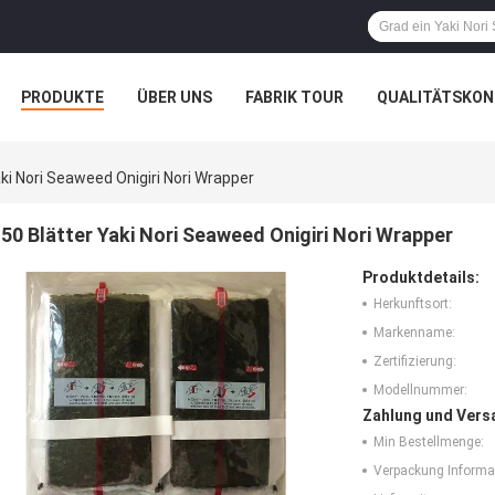
PRODUKTE
ÜBER UNS
FABRIK TOUR
QUALITÄTSKON
aki Nori Seaweed Onigiri Nori Wrapper
50 Blätter Yaki Nori Seaweed Onigiri Nori Wrapper
Produktdetails:
Herkunftsort:
Markenname:
Zertifizierung:
Modellnummer:
Zahlung und Vers
Min Bestellmenge:
Verpackung Informa