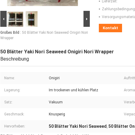
Lieferzeit:
Zahlungsbedingung
Versorgungsmaterial
Kontakt
Großes Bild :
50 Blätter Yaki Nori Seaweed Onigiri Nori
Wrapper
50 Blätter Yaki Nori Seaweed Onigiri Nori Wrapper
Beschreibung
Name:
Onigiri
Auftritt
Lagerung:
Im trockenen und kühlen Platz
Aroma
Satz:
Vakuum
Verarb
Geschmack:
Knusperig
Verpac
50 Blätter Yaki Nori Seaweed
50 Blätter On
Hervorheben:
,