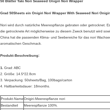
50 Blätter Yaki Nori Seaweed Onigiri Nori Wrapper
Grad 50Sheets ein Onigiri Nori Wrapper With Seaweed Nori Onigir
Nori wird durch natürliche Meerespflanze gebraten oder getrocknet. 
die getrocknete Art möglicherweise zu diesem Zweck benutzt wird so
China hat die passenden Klima- und Seebereiche für das nori Wachsen
aromatischen Geschmack.
Produkt-Beschreibung:
1.
Grad: ABC
2. Größe: 14.5*22.8cm
3. Verpackung: 50sheets/Bag, 100bags/carton
4. Haltbarkeitsdauer: 18months.
Produkt-Name
Onigiri-Meerespflanze nori
Bestandteil
Meerespflanze 100%.