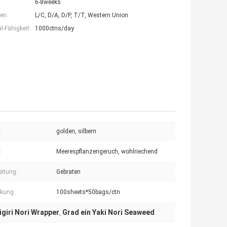
6-8weeks
en:
L/C, D/A, D/P, T/T, Western Union
-Fähigkeit:
1000ctns/day
:
golden, silbern
:
Meerespflanzengeruch, wohlriechend
eitung:
Gebraten
kung:
100sheets*50bags/ctn
igiri Nori Wrapper
Grad ein Yaki Nori Seaweed
,