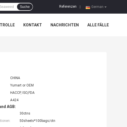
Referenzen
Suche
|
German
TROLLE
KONTAKT
NACHRICHTEN
ALLE FÄLLE
CHINA
Yumart or OEM
HACCP, ISO,FDA
A424
and AGB:
30ctns
tionen:
50sheets*100bags/ctn