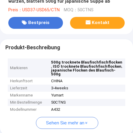
würzen, blättern 500g für japanische Suppe ab
Preis：USD37-USD65/CTN
MOQ：50CTNS
Bestpreis
Kontakt
Produkt-Beschreibung
500g trocknete Blaufischfischflocken
,
,
ISO trocknete Blaufischfischflocken
Markieren
japanische Flocken des Blaufisch-
500g
Herkunftsort
CHINA
Lieferzeit
3-4weeks
Markenname
Yumart
Min Bestellmenge
50CTNS
Modellnummer
A432
Sehen Sie mehr an