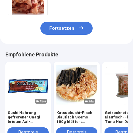
japanische Suppe ab
Fortsetzen
Empfohlene Produkte
Sushi Nahrung
Katsuobushi-Fisch
Getrocknete
gefrorener Unagi
Blaufisch Soems
Blaufisch-Flo
brieten Aal-
100g blättert
Tuna Hon Dash
Vakuumverpackung
japanischer der freie
Powder Fish
für japanische
Lebensmittel-
Seasoning
Bestpreis
Bestpreis
Bestprei