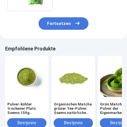
Fortsetzen
Empfohlene Produkte
Pulver-kühler
Organisches Matcha
Grün Matcha-
trockener Platz
grüner Tee-Pulver
Pulver der
Soems 150g
Soems natürliche
Eigenmarken-
organisches Matcha
japanische Matcha-
für Restauran
Tee-Bestandteile
Bestpreis
Bestpreis
Bestprei
200g