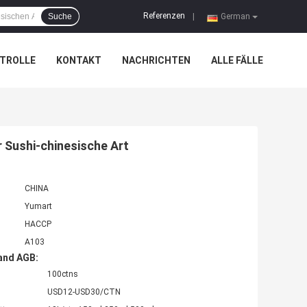
Referenzen
Suche
|
German
TROLLE
KONTAKT
NACHRICHTEN
ALLE FÄLLE
 Sushi-chinesische Art
CHINA
Yumart
HACCP
A103
and AGB:
100ctns
USD12-USD30/CTN