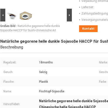
Verpackung Informa
Lieferzeit:
Zahlungsbedingung
Versorgungsmaterial
Großes Bild :
Natürliche gegorene helle dunkle
Kontakt
Sojasoße HACCP für Sushi-chinesische Art
Natürliche gegorene helle dunkle Sojasoße HACCP für Sush
Beschreibung
Regalzeit:
18months
Marke:
Geruch:
Salzig
Gesch
Flasche:
Plastik
Farbe:
Name:
Fischtopf-Sojasoße
Natürliche gegorene helle dunkle Sojasoß
Hervorheben:
Chinesische helle Sojasoße HACCP