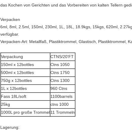
das Kochen von Gerichten und das Vorbereiten von kalten Tellern gedi
Verpacken
6ml, 8ml, 2.5ml, 150ml, 230ml, 1L, 18L, 18.9kgs, 15kgs, 620ml, 2.
verfügbar.
Verpacken-Art: Metallfaß, Plastiktrommel, Glastisch, Plastiktrommel, K
Verpackung
CTNS/20'FT
150ml x 12bottles
Ctns 1050
500ml x 12bottles
Ctns 1750
750g x 12bottles
Ctns 1300
1L x 12bottles
960 Ctns
Fass 18L/soft
1100barrels
25kg
ctns 1000
1000L pro große Trommel
11 Trommeln
Lagerung: