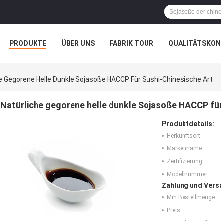
PRODUKTE
ÜBER UNS
FABRIK TOUR
QUALITÄTSKON
e Gegorene Helle Dunkle Sojasoße HACCP Für Sushi-Chinesische Art
Natürliche gegorene helle dunkle Sojasoße HACCP für
Produktdetails:
Herkunftsort:
Markenname:
Zertifizierung:
Modellnummer:
Zahlung und Vers
Min Bestellmenge:
Preis: