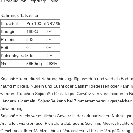
> Produkt von Ursprung: China
Nahrungs-Tatsachen:
Einzelteil
Pro 100ml
NRV %
Energie
180KJ
2%
Protein
5.0g
8%
Fett
0
0%
Kohlenhydrat
5.5g
2%
Na
5850mg
293%
Sojasoße kann direkt Nahrung hinzugefügt werden und wird als Bad- 
häufig mit Reis, Nudeln und Sushi oder Sashimi gegessen oder kann 
werden. Flaschen Sojasoße für salziges Gewürz von verschiedenen Nah
Ländern allgemein. Sojasoße kann bei Zimmertemperatur gespeichert
Anwendung:
Sojasoße ist ein wesentliches Gewürz in der orientalischen Nahrungsmit
Art Teller, wie Gemüse, Fleisch, Salat, Sushi, Sashimi, Meeresfrüchte
Geschmack Ihrer Mahlzeit hinzu. Vorausgesetzt für die Vergrößerung d