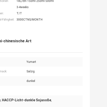
tionen:
18L/ctn 150ml 250ml 500ml
3-4weeks
en:
T/T
-Fähigkeit:
3000CTNS/MONTH
i-chinesische Art
Yumart
mack:
Salzig
dunkel
e
HACCP-Licht-dunkle Sojasoße
,
,