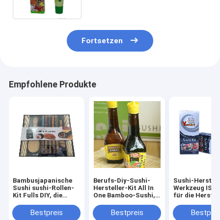
Nahrungsmittelliebhaber
Fortsetzen
Empfohlene Produkte
Bambusjapanische
Berufs-Diy-Sushi-
Sushi-Herstell
Sushi sushi-Rollen-
Hersteller-Kit All In
Werkzeug ISO
Kit Fulls DIY, die
One Bamboo-Sushi,
für die Herstel
Ausrüstung machen
die Ausrüstung
DIY von japani
machen
Sushi
Bestpreis
Bestpreis
Bestprei