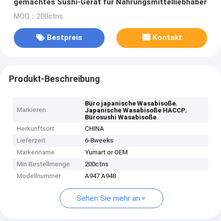
gemachtes Sushi-Gerät für Nahrungsmittelliebhaber
MOQ：200ctns
Bestpreis
Kontakt
Produkt-Beschreibung
,
Büro japanische Wasabisoße
Markieren
,
Japanische Wasabisoße HACCP
Bürosushi Wasabisoße
Herkunftsort
CHINA
Lieferzeit
6-8weeks
Markenname
Yumart or OEM
Min Bestellmenge
200ctns
Modellnummer
A947 A948
Sehen Sie mehr an