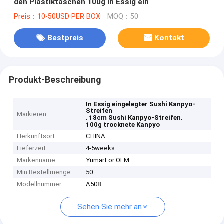
den Plastiktaschen 100g in Essig ein
Preis：10-50USD PER BOX
MOQ：50
Bestpreis
Kontakt
Produkt-Beschreibung
In Essig eingelegter Sushi Kanpyo-
Streifen
Markieren
,
,
18cm Sushi Kanpyo-Streifen
100g trocknete Kanpyo
Herkunftsort
CHINA
Lieferzeit
4-5weeks
Markenname
Yumart or OEM
Min Bestellmenge
50
Modellnummer
A508
Sehen Sie mehr an