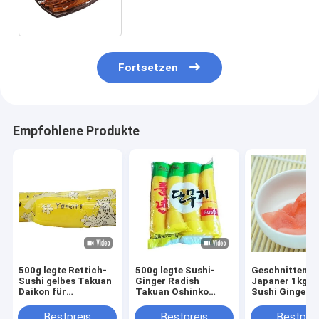
ein
Fortsetzen
Empfohlene Produkte
500g legte Rettich-
500g legte Sushi-
Geschnittener
Sushi gelbes Takuan
Ginger Radish
Japaner 1kg le
Daikon für
Takuan Oshinko
Sushi Ginger P
japanische Küche in
Strip-Scheibe in
weißes in Essig
Essig ein
Essig ein
Bestpreis
Bestpreis
Bestprei