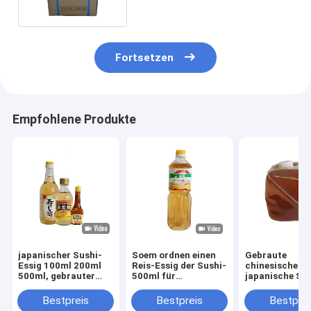
Fortsetzen
Empfohlene Produkte
japanischer Sushi-
Soem ordnen einen
Gebraute
Essig 100ml 200ml
Reis-Essig der Sushi-
chinesische
500ml, gebrauter
500ml für
japanische Sus
roter Essig
Supermarkts-
Essig HACCP I
Restaurants
Bescheinigung
Bestpreis
Bestpreis
Bestprei