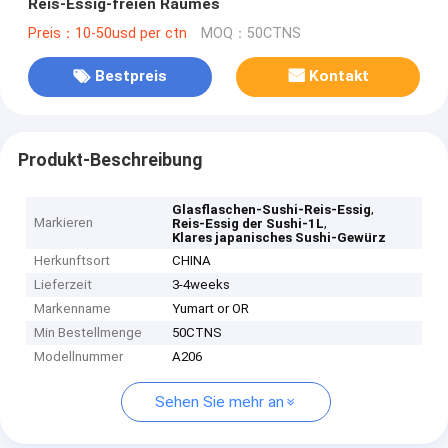
Reis-Essig-freien Raumes
Preis：10-50usd per ctn
MOQ：50CTNS
Bestpreis
Kontakt
Produkt-Beschreibung
,
Glasflaschen-Sushi-Reis-Essig
Markieren
,
Reis-Essig der Sushi-1L
Klares japanisches Sushi-Gewürz
Herkunftsort
CHINA
Lieferzeit
3-4weeks
Markenname
Yumart or OR
Min Bestellmenge
50CTNS
Modellnummer
A206
Sehen Sie mehr an