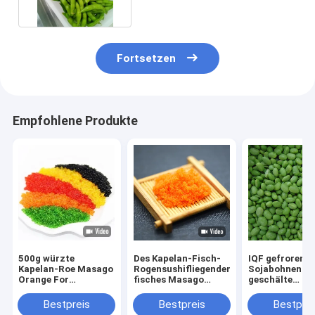
Fortsetzen
Empfohlene Produkte
500g würzte
Des Kapelan-Fisch-
IQF gefrorene
Kapelan-Roe Masago
Rogensushifliegenden
Sojabohnen G
Orange For
fisches Masago
geschälte
Japanese-Küchen
Tobiko Rogen
Sojabohnen
gefrorener Kapelan
gefrorene Ed
Bestpreis
Bestpreis
Bestprei
ohne Schoten