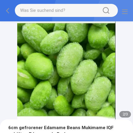
2
/
3
6cm gefrorener Edamame Beans Mukimame IQF