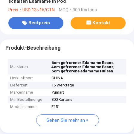
schälten Edamame In Pod
Preis：USD 13~16/CTN
MOQ：300 Kartons
Bestpreis
Kontakt
Produkt-Beschreibung
,
6cm gefrorener Edamame Beans
Markieren
,
4cm gefrorener Edamame Beans
6cm gefrorene edamame Hülsen
Herkunftsort
CHINA
Lieferzeit
15 Werktage
Markenname
Yumart
Min Bestellmenge
300 Kartons
Modellnummer
E151
Sehen Sie mehr an