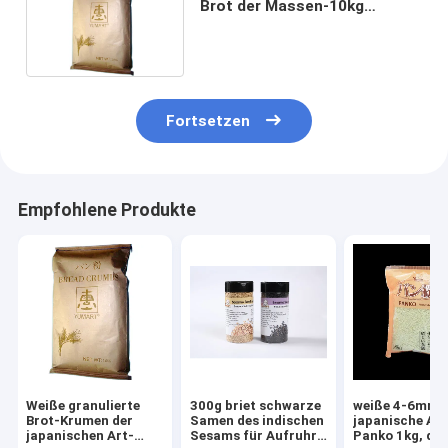
Brot der Massen-10kg
zerkrümelt japanische Art
Fortsetzen
Empfohlene Produkte
Weiße granulierte
300g briet schwarze
weiße 4-6mm
Brot-Krumen der
Samen des indischen
japanische Art
japanischen Art-
Sesams für Aufruhr-
Panko 1kg, da