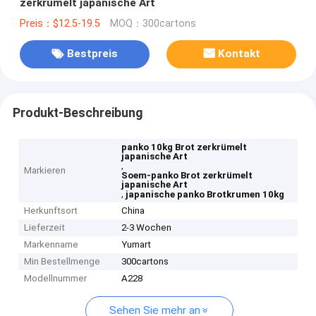
zerkrümelt japanische Art
Preis：$12.5-19.5
MOQ：300cartons
Bestpreis
Kontakt
Produkt-Beschreibung
panko 10kg Brot zerkrümelt
japanische Art
,
Markieren
Soem-panko Brot zerkrümelt
japanische Art
,
japanische panko Brotkrumen 10kg
Herkunftsort
China
Lieferzeit
2-3 Wochen
Markenname
Yumart
Min Bestellmenge
300cartons
Modellnummer
A228
Sehen Sie mehr an