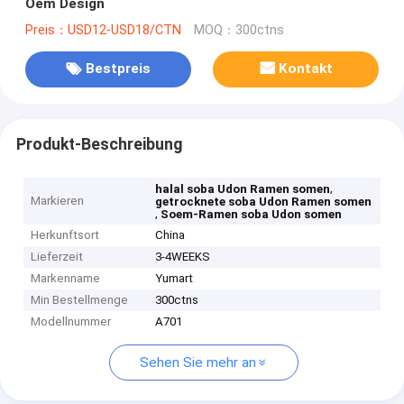
Oem Design
Preis：USD12-USD18/CTN
MOQ：300ctns
Bestpreis
Kontakt
Produkt-Beschreibung
,
halal soba Udon Ramen somen
Markieren
getrocknete soba Udon Ramen somen
,
Soem-Ramen soba Udon somen
Herkunftsort
China
Lieferzeit
3-4WEEKS
Markenname
Yumart
Min Bestellmenge
300ctns
Modellnummer
A701
Sehen Sie mehr an