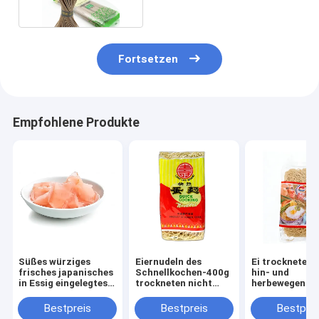
Fortsetzen
Empfohlene Produkte
Süßes würziges
Eiernudeln des
Ei trocknete s
frisches japanisches
Schnellkochen-400g
hin- und
in Essig eingelegtes
trockneten nicht
herbewegende
Ginger Sliced And
Fried Instant Halal
chinesische
Strip For-Sushi-
sofortige Nude
Bestpreis
Bestpreis
Bestprei
Produkt
400g sperrig s