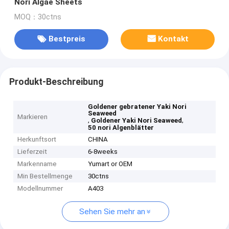
Nori Algae Sheets
MOQ：30ctns
Bestpreis
Kontakt
Produkt-Beschreibung
Goldener gebratener Yaki Nori
Seaweed
Markieren
,
,
Goldener Yaki Nori Seaweed
50 nori Algenblätter
Herkunftsort
CHINA
Lieferzeit
6-8weeks
Markenname
Yumart or OEM
Min Bestellmenge
30ctns
Modellnummer
A403
Sehen Sie mehr an