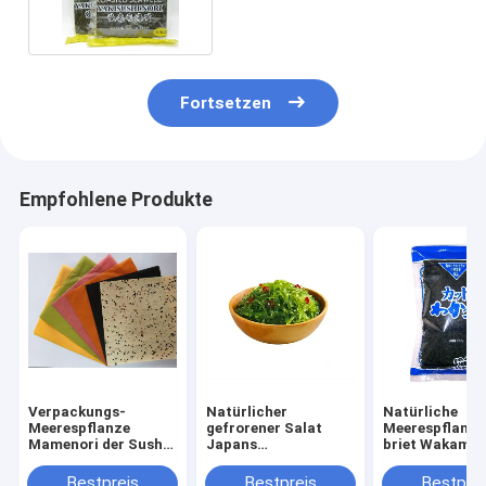
Fortsetzen
Empfohlene Produkte
Verpackungs-
Natürlicher
Natürliche
Meerespflanze
gefrorener Salat
Meerespflanze
Mamenori der Sushi-
Japans
briet Wakame 
900g bedeckt Sushi-
Meerespflanzen-1kg
Suppe
Sojabohnenöl-Krepp
in der Plastiktasche
Bestpreis
Bestpreis
Bestprei