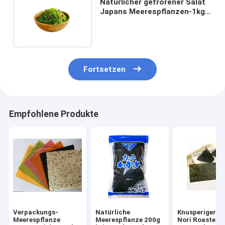
Natürlicher gefrorener Salat
Japans Meerespflanzen-1kg
in der Plastiktasche
Fortsetzen
Empfohlene Produkte
Verpackungs-
Natürliche
Knusperiger Ya
Meerespflanze
Meerespflanze 200g
Nori Roasted