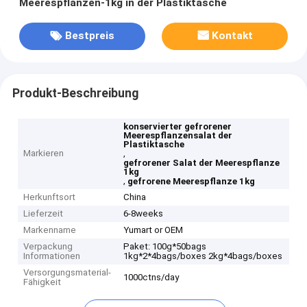
Meerespflanzen-1kg in der Plastiktasche
Bestpreis
Kontakt
Produkt-Beschreibung
konservierter gefrorener
Meerespflanzensalat der
Plastiktasche
Markieren
,
gefrorener Salat der Meerespflanze
1kg
,
gefrorene Meerespflanze 1kg
Herkunftsort
China
Lieferzeit
6-8weeks
Markenname
Yumart or OEM
Verpackung
Paket: 100g*50bags
Informationen
1kg*2*4bags/boxes 2kg*4bags/boxes
Versorgungsmaterial-
1000ctns/day
Fähigkeit